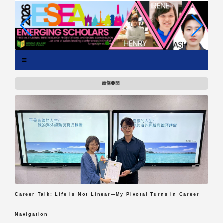
跳
到
主
要
內
容
區
塊
頭條要聞
Career Talk: Life Is Not Linear—My Pivotal Turns in Career
Navigation