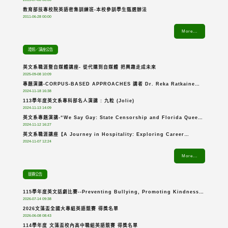
教育部技專校院英語密集訓練班-本校參訓學生甄選辦法
2011-06-28 00:00
More...
證照／講座公告
英文系職涯暨自媒體講座- 從代購到自媒體 把興趣走成未來
2025-09-08 10:09
專題演講-CORPUS-BASED APPROACHES 講者 Dr. Reka Ratkaine
2024-11-18 16:38
Jablonkai
113學年度英文系專科部名人演講 : 九粒 (Jolie)
2024-11-13 14:09
英文系專題演講-“We Say Gay: State Censorship and Florida Queer
2024-11-12 16:27
Narrative for Kids”
英文系職涯講座【A Journey in Hospitality: Exploring Career
2024-11-07 12:24
Pathways】
More...
競賽公告
115學年度英文話劇比賽--Preventing Bullying, Promoting Kindness
2026-07-14 09:38
拒絕霸凌，傳遞溫暖
2026文藻盃全國大專組英語競賽 得獎名單
2026-06-08 08:43
114學年度 文藻盃校內高中職組英語競賽 得獎名單