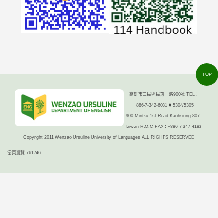
TOP
高雄市三民區民族一路900號 TEL：
+886-7-342-6031 # 5304/5305
900 Mintsu 1st Road Kaohsiung 807,
Taiwan R.O.C FAX：+886-7-347-4182
Copyright 2011 Wenzao Ursuline University of Languages ALL RIGHTS RESERVED
當頁瀏覽:761746