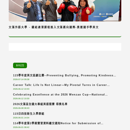
文藻外語大學 - 鏈結產業課程進入文藻邁向國際-奧運國手學英文
系內公告
115學年度英文話劇比賽--Preventing Bullying, Promoting Kindness
2026-07-14 09:38
拒絕霸凌，傳遞溫暖
Career Talk: Life Is Not Linear—My Pivotal Turns in Career
2026-06-12 10:43
Navigation
Celebrating Excellence at the 2026 Wenzao Cup—National
2026-06-12 10:30
English Contests for Collegiate Students
2026文藻盃全國大專組英語競賽 得獎名單
2026-06-08 08:43
115日四技新生入學群組
2026-06-01 14:54
114學年度第2學期實習資料繳交通知Notice for Submission of
2026-06-01 08:42
Internship Documents for the 2nd Semester of the 114 Academic