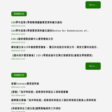
More...
Year
實習機會公告
115學年度第1學期職場體驗實習資料繳交通知
2026-07-10 14:16
114學年度第2學期實習資料繳交通知Notice for Submission of
2026-06-01 08:42
Internship Documents for the 2nd Semester of the 114 Academic
115-1國家運動訓練中心實習機會公告
Year
2026-04-29 15:14
轉知國企系115年暑期實習機會 – 醫百科技股份有限公司、翔安生醫科技股份有
2026-04-23 14:23
限公司
【國內校外實習機會】115-1學期高雄市亞灣文理補習班(暑期及學期實習)
2026-04-20 11:07
More...
研習機會公告
泰國Centara實習說明會
2025-04-21 13:32
[證書]「海洋神話號」迎賓接待英語志工領取證書囉
2011-08-26 00:00
國際觀光郵輪「海洋神話號」迎賓接待英語志工請記得填寫活動後心得與問卷
2011-07-26 00:00
[英語接待志工請注意]國際郵輪接待工作須知
2011-07-08 00:00