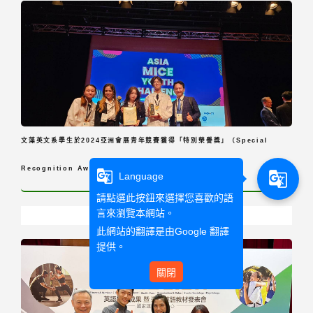
文藻英文系學生於2024亞洲會展青年競賽獲得「特別榮譽獎」（Special
Recognition Award）
g_translate
g_translate
Language
請點選此按鈕來選擇您喜歡的語
言來瀏覽本網站。
此網站的翻譯是由
Google 翻譯
提供。
關閉