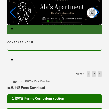
跳
到
主
要
內
容
區
塊
CONTENTS MENU
大
字級大小
小
中
表單下載 Form Download
首頁
表單下載 Form Download
1 課務組Forms-Curriculum section