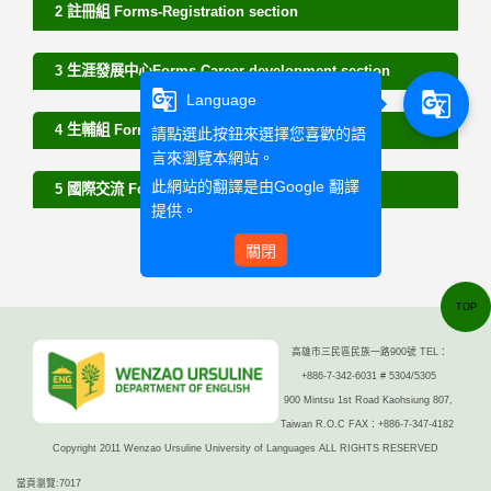
2 註冊組 Forms-Registration section
3 生涯發展中心Forms-Career development section
g_translate
g_translate
Language
4 生輔組 Forms-Student assistance section
請點選此按鈕來選擇您喜歡的語
言來瀏覽本網站。
此網站的翻譯是由
Google 翻譯
5 國際交流 Forms-International Excharge
提供。
關閉
TOP
高雄市三民區民族一路900號 TEL：
+886-7-342-6031 # 5304/5305
900 Mintsu 1st Road Kaohsiung 807,
Taiwan R.O.C FAX：+886-7-347-4182
Copyright 2011 Wenzao Ursuline University of Languages ALL RIGHTS RESERVED
當頁瀏覽:7017