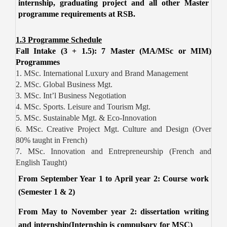
internship, graduating project and all other Master
programme requirements at RSB.
1.3 Programme Schedule
Fall Intake (3 + 1.5): 7 Master (MA/MSc or MIM)
Programmes
1. MSc. International Luxury and Brand Management
2. MSc. Global Business Mgt.
3. MSc. Int’l Business Negotiation
4. MSc. Sports. Leisure and Tourism Mgt.
5. MSc. Sustainable Mgt. & Eco-Innovation
6. MSc. Creative Project Mgt. Culture and Design (Over
80% taught in French)
7. MSc. Innovation and Entrepreneurship (French and
English Taught)
From September Year 1 to April year 2: Course work
(Semester 1 & 2)
From May to November year 2: dissertation writing
and internship(Internship is compulsory for MSC)