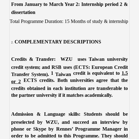
From January to March Year 2: Internship period 2 &
dissertation
Total Programme Duration: 15 Months of study & internship
COMPLEMENTARY DESCRIPTIONS
Credits & Transfer:
WZU uses
Taiwan
university
credit system; and RSB uses (ECTS: European Credit
1
credit is equivalent to
1.5
Transfer System).
Taiwan
ECTS credits
. Both universities agree that the
or 2
credits obtained in each institution are transferable to
the partner university if it matches academically.
Admission & Language skills: Students should be
preselected by WZU, and succeed an interview by
phone or Skype by Rennes’ Programme Manager in
order to be admitted to this Programme. They should