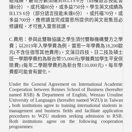
驗成績，最低分數須達到IELTS 6分（四種語言技能皆
達6分），或托福80分，或多益750分。學生英文成績為
IELTS 6分（部分語言技能未達6分），或托福70分，或
多益700分，應修讀並完成雷恩所提供的英文密集班必
修課程，才可進入雷恩就讀。
C.費用：參與此雙聯協議之學生須付雙聯機構雙方之學
費；以2019年入學學費為例，雷恩一年學費為18,200歐
元(不含住宿等其他費用)，文藻日四技、日二技及碩士
班一學期學費約為新台幣55,000元(學雜費加學生平安保
險費) (每年二學期學費約為新台幣110,000元)。每年學
費都可能會有變化。
Under the General Agreement on International Academic
Cooperation between Rennes School of Business (hereafter
named RSB) & Department of English,
Wenzao Ursuline
University of Languages
(hereafter named WZU
)
in
Taiwan
,
both institutions agree to training international students in
management and business fields and facilitate application
procedures to WZU
students seeking admission to RSB.
Both institutions agree on the following cooperation
programmes: