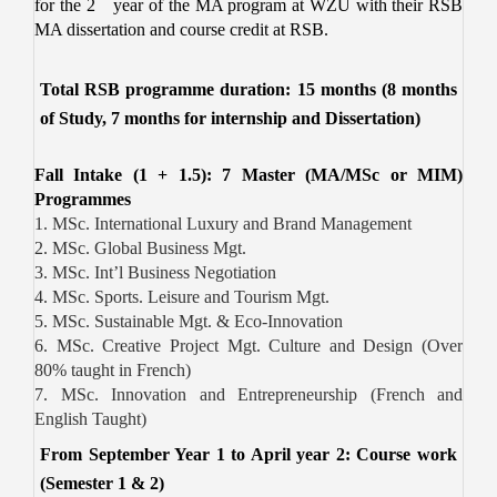
for the 2
year of the MA program
at WZU with their RSB
MA dissertation and course credit at RSB.
Total RSB programme duration: 15 months (8 months
of Study, 7 months for internship and Dissertation)
Fall Intake (1 + 1.5): 7 Master (MA/MSc or MIM)
Programmes
1. MSc. International Luxury and Brand Management
2. MSc. Global Business Mgt.
3. MSc. Int’l Business Negotiation
4. MSc. Sports. Leisure and Tourism Mgt.
5. MSc. Sustainable Mgt. & Eco-Innovation
6. MSc. Creative Project Mgt. Culture and Design (Over
80% taught in French)
7. MSc. Innovation and Entrepreneurship (French and
English Taught)
From September Year 1 to April year 2: Course work
(Semester 1 & 2)