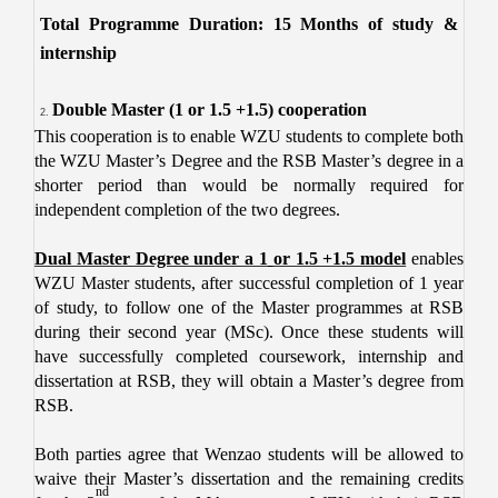
Total Programme Duration: 15 Months of study &
internship
Double Master (1 or 1.5 +1.5) cooperation
This cooperation is to enable WZU
students to complete both
the WZU
Master’s Degree and the RSB Master’s degree in a
shorter period than would be normally required for
independent completion of the two degrees.
Dual Master Degree under a 1
or 1.5 +1.5 model
enables
WZU
Master
students, after successful completion of 1 year
of study, to follow one of the Master programmes at RSB
during their second year (MSc). Once these students will
have successfully completed coursework, internship and
dissertation at RSB, they will obtain a Master’s degree from
RSB.
Both parties agree that Wenzao students will be allowed to
waive their Master’s dissertation and the remaining credits
nd