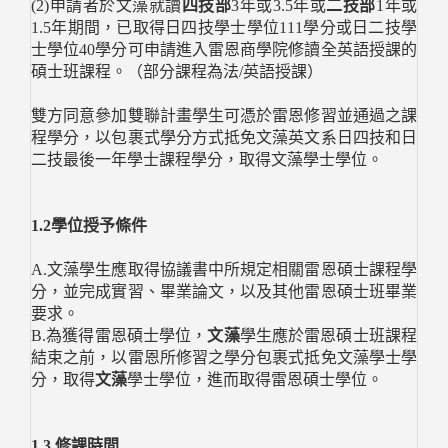
(2)申請者於文藻就讀
四技部
3年或3.5年或
二技部
1年或
1.5年期間，已取得日四技學士學位111學分或日二技學
士學位40學分可申請進入雷恩商學院修讀全英語授課的
碩士班課程。（部分課程為法/英語授課）
雙方同意參加雙聯計畫學生可憑於雷恩修習並通過之課
程學分，以包裹式學分方式抵免文藻英文系日四技和日
二技最後一年學士課程學分，取得文藻學士學位。
1.2學位授予條件
A.文藻學生應取得協議書中所規定相關雷恩碩士課程學
分，並完成實習、畢業論文，以及其他雷恩碩士班畢業
要求。
B.為獲得雷恩碩士學位，
文藻
學生應於雷恩碩士班課程
結束之前，以雷恩所修習之學分包裹式抵免文藻學士學
分，取得
文藻
學士學位，進而取得雷恩碩士學位。
1.3 修課時間