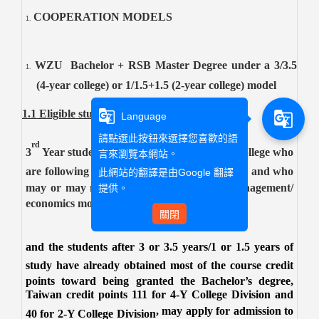
COOPERATION MODELS
WZU Bachelor + RSB Master Degree under a 3/3.5
(4-year college) or 1/1.5+1.5 (2-year college) model
g_translate
1.1 Eligible students
g_translate
Language
請點選此按鈕來選擇您喜歡的語
rd
3
Year students of 4-year college or 2-year college
who
言來瀏覽本網站。
are following a Bachelor programme at
WZU
and who
此網站的翻譯是由
Google 翻譯
may or may not be enrolled in
business/ management/
提供。
economics modules,
關閉
and the students after 3 or 3.5 years/1 or 1.5 years of
study have already obtained most of the course credit
points toward being granted the Bachelor’s degree,
Taiwan
c
redit
point
s 1
11
for
4-Y College Division and
,
may apply for admission to
40 for 2-Y College Division