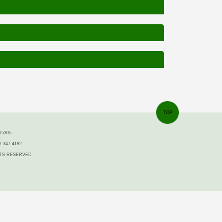
TOP
5305
7-347-4182
IGHTS RESERVED