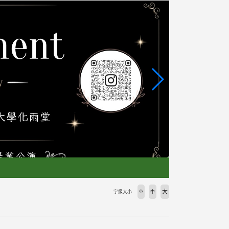
大
字級大小
小
中