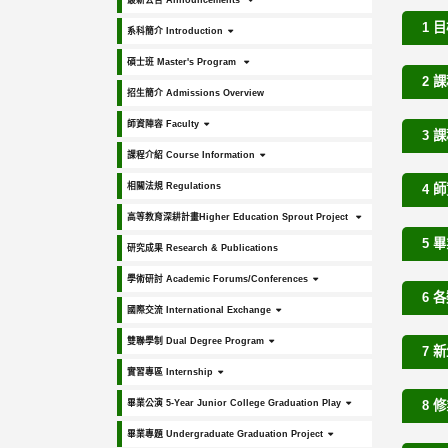
最新公告 Announcements
1 目
系科簡介 Introduction
碩士班 Master's Program
2 課
招生簡介 Admissions Overview
師資陣容 Faculty
3 課
課程介紹 Course Information
相關法規 Regulations
4 師
高等教育深耕計畫Higher Education Sprout Project
5 畢
研究成果 Research & Publications
學術研討 Academic Forums/Conferences
6 
國際交流 International Exchange
雙聯學制 Dual Degree Program
7 
實習專區 Internship
畢業公演 5-Year Junior College Graduation Play
8 修
畢業專題 Undergraduate Graduation Project