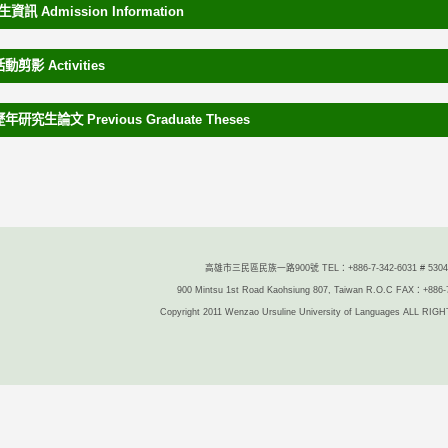
生資訊 Admission Information
活動剪影 Activities
歷年研究生論文 Previous Graduate Theses
高雄市三民區民族一路900號 TEL：+886-7-342-6031 # 5304/
900 Mintsu 1st Road Kaohsiung 807, Taiwan R.O.C FAX：+886-
Copyright 2011 Wenzao Ursuline University of Languages ALL R