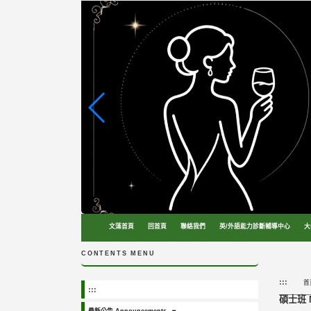
跳
到
主
要
內
容
區
塊
文藻首頁
回首頁
聯絡我們
英/外語能力診斷輔導中心
大
CONTENTS MENU
:::
首
:::
碩士班 Ma