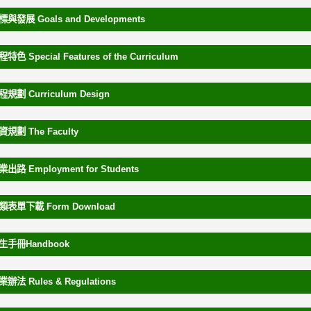
標與發展 Goals and Developments
程特色 Special Features of the Curriculum
程規劃 Curriculum Design
資規劃 The Faculty
業出路 Employment for Students
各類表單下載 Form Download
新生手冊Handbook
業辦法 Rules & Regulations