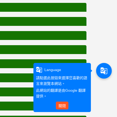
g_translate
g_translate
Language
請點選此按鈕來選擇您喜歡的語
言來瀏覽本網站。
此網站的翻譯是由
Google 翻譯
提供。
關閉