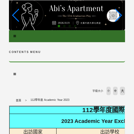
跳
到
主
要
內
容
區
塊
CONTENTS MENU
大
字級大小
小
中
112學年度 Academic Year 2023
首頁
112學年度國際交
2023 Academic Year Exchan
出訪國家
出訪學校