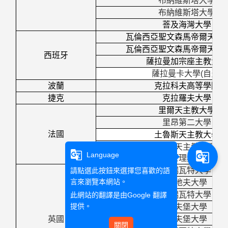
布納維斯塔大學
布納維斯塔大學
菩及海灣大學
瓦倫西亞聖文森馬帝爾天主
瓦倫西亞聖文森馬帝爾天主
西班牙
薩拉曼加宗座主教大學
薩拉曼卡大學
(
自費
)
波蘭
克拉科夫高等學院
捷克
克拉羅夫大學
里爾天主教大學
里昂第二大學
法國
土魯斯天主教大學
里爾天主教大學
g_translate
g_translate
Language
(FGES
管理與經濟學院
赫瑞瓦特大學
請點選此按鈕來選擇您喜歡的語
言來瀏覽本網站。
卡地夫大學
赫瑞瓦特大學
此網站的翻譯是由
Google 翻譯
提供。
拉夫堡大學
英國
拉夫堡大學
關閉