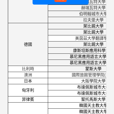
赫瑞瓦特大學
赫瑞瓦特大學
伯明翰城市大學
拉夫堡大學
萊比錫大學
萊比錫大學
美茵茲大學翻譯學院
德國
萊比錫大學
康斯坦斯應用科學大學
慕尼黑應用語言大學
(
自
慕尼黑應用語言大學
(
自
比利時
蒙斯大學
澳洲
國際旅館管理學院
(
自費
日本
大阪學院大學
布達佩斯城市大學
匈牙利
布達佩斯城市大學
菲律賓
聖托馬斯大學
韓國天主教大學
韓國天主教大學