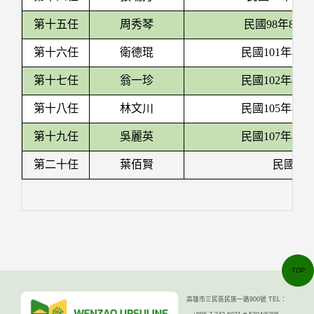
第十五任
周秀琴
民國98年8月~
第十六任
衛德琨
民國101年8月
第十七任
翁一珍
民國102年8月
第十八任
林文川
民國105年8月
第十九任
吳麗英
民國107年8月
第二十任
葉佰賢
民國11
TOP
高雄市三民區民族一路900號 TEL：