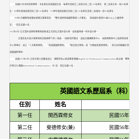
民國
88
年本校改制學院，本系更名為英國語文系，每學年招收日二技英文系二班
120
名學生、夜二技英文系一班
60
名學
生。
90
學年度增設夜四技三班
150
名學生。
92
學年度起設置日四技二班
120
名學生及夜二技增加一班
50
名學生。
99
年
8
月獲教育部選定辦理五專菁英班－「雙外語跨領域國際專業人才專班」（招收國中基測
PR
值
90
以上之優秀學
生），招生名額
50
名。
102
年
8
月
1
日文藻外語學院奉教育部核准正式改名文藻外語大學，成為臺灣第一所外語大學。
文藻改名外語大學將現有四個學群下的
12
個系、
5
個研究所整合，並結合通識教育中心、吳甦樂教育中心及師資培育
中心等單位，成立「人文教育學院」、「英語暨國際學院」、「歐亞語文學院」與「文教創意產業學院」。英文系則隸屬於英
語暨國際學院。
民國105年8月1日英文碩士班獲准成立，課程特色以英語專業溝通(English for Professional Communication)為主軸，聚焦
於跨文化溝通(Intercultural Communication)，共1班，招生名額10名。
英國語文系歷屆系（科）主
任別
姓名
任
第一任
閔西霖修女
民國55年8月
第二任
斐德修女(兼)
民國56年8月