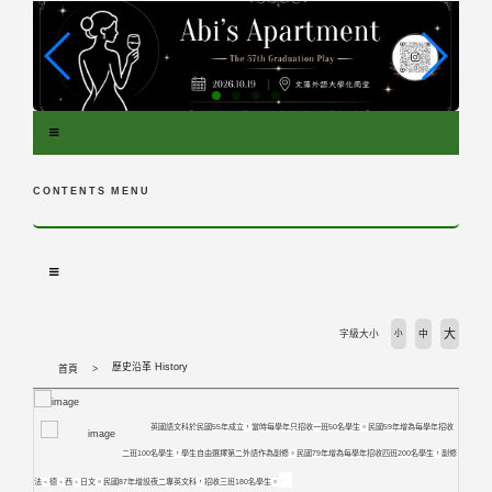
跳
到
主
要
內
容
區
塊
CONTENTS MENU
大
字級大小
小
中
歷史沿革 History
首頁
英國語文科於民國
55
年成立，當時每學年只招收一班
50
名學生。民國
59
年增為每學年招收
二班
100
名學生，學生自由選擇第二外語作為副修。民國
79
年增為每學年招收四班
200
名學生，副修
法、德、西、日文。民國
87
年增設夜二專英文科，招收三班
180
名學生。