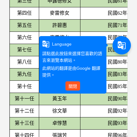
第三任
申露德修女
民國61年8月
第四任
麥雷修女
民國62年8月
第五任
許碧惠
民國71年8月
第六任
麥雷修女
民國73年8月
g_translate
g_translate
Language
第七任
黃玉年(代理)
民國79年8月
請點選此按鈕來選擇您喜歡的語
言來瀏覽本網站。
第八任
麥雷修女
民國80年8月
此網站的翻譯是由
Google 翻譯
第九任
吳傳敏
民國83年8月
提供。
第十任
陳美華
關閉
民國85年2月
第十一任
黃玉年
民國90年8月
第十二任
徐文華
民國92年8月
第十三任
卓惇慧
民國93年8月
第十四任
張瑞芳
民國96年8月