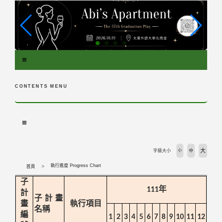
跳
到
主
要
內
容
區
塊
CONTENTS MENU
大
字級大小
小
中
執行進度 Progress Chart
首頁
子
年
111
計
子計畫
畫
執行項目
名稱
編
1
2
3
4
5
6
7
8
9
10
11
12