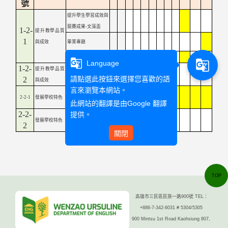
號
提升學生學習成效與
競賽成果-文藻盃
1-2-
提升教學品質
1
與成效
畢業專題
畢業公演
g_translate
g_translate
Language
1-2-
提升教學品質
專業證照課程/講座
請點選此按鈕來選擇您喜歡的語
2
與成效
(航空英文)
言來瀏覽本網站。
2-2-1
發展學校特色
實習訪視
此網站的翻譯是由
Google 翻譯
2-2-
提供。
發展學校特色
客座教授
2
關閉
TOP
高雄市三民區民族一路900號 TEL：
+886-7-342-6031 # 5304/5305
900 Mintsu 1st Road Kaohsiung 807,