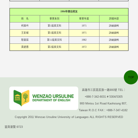
1994
年傑出校友
姓 名
畢業系別
畢業年度
詳細內容
柯美吟
第1屆英文科
1971
詳細資料
王彩俶
第1屆英文科
1971
詳細資料
程薏茹
第11屆英文科
1982
詳細資料
黃碧霞
第2屆英文科
1972
詳細資料
TOP
高雄市三民區民族一路900號 TEL：
+886-7-342-6031 # 5304/5305
900 Mintsu 1st Road Kaohsiung 807,
Taiwan R.O.C FAX：+886-7-347-4182
Copyright 2011 Wenzao Ursuline University of Languages ALL RIGHTS RESERVED
當頁瀏覽:9723