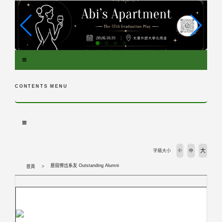
跳
到
主
要
內
容
區
塊
CONTENTS MENU
大
字級大小
小
中
歷屆傑出系友 Outstanding Alumni
首頁