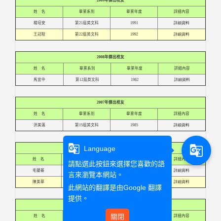
2009年傑出校友
姓 名
畢業系別
畢業年度
詳細內容
楊培安
第21屆英文科
1991
詳細資料
王冠程
第22屆英文科
1992
詳細資料
2008年傑出校友
姓 名
畢業系別
畢業年度
詳細內容
馬宜中
第12屆英文科
1982
詳細資料
2007年傑出校友
姓 名
畢業系別
畢業年度
詳細內容
洪美滿
第15屆英文科
1985
詳細資料
g_translate
g_translate
Language
2006年傑出校友
姓 名
畢業系別
畢業年度
詳細內容
請點選此按鈕來選擇您喜歡的語
毛鑀蓁
第4屆英文科
1974
詳細資料
言來瀏覽本網站。
陳美華
第6屆英文科
1976
詳細資料
此網站的翻譯是由
Google 翻譯
提供。
2005年傑出校友
關閉
姓 名
畢業系別
畢業年度
詳細內容