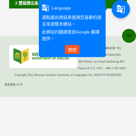
2 歷屆傑出系友 Outstanding Alumni
g_translate
g_translate
Language
請點選此按鈕來選擇您喜歡的語
言來瀏覽本網站。
此網站的翻譯是由
Google 翻譯
TOP
提供。
高雄市三民區民族一路900號 TEL：
關閉
+886-7-342-6031 # 5304/5305
900 Mintsu 1st Road Kaohsiung 807,
Taiwan R.O.C FAX：+886-7-347-4182
Copyright 2011 Wenzao Ursuline University of Languages ALL RIGHTS RESERVED
當頁瀏覽:4776