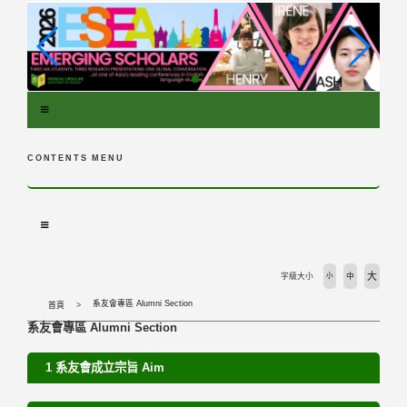
跳
到
主
要
內
容
區
塊
CONTENTS MENU
大
字級大小
小
中
系友會專區 Alumni Section
首頁
系友會專區 Alumni Section
1 系友會成立宗旨 Aim