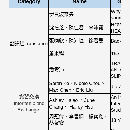
Category
Name
Gradu
Why loc
伊良波奈央
sounding
HOW TO
沈禧芝、陳佳君、李沛霓
HEART
張喻欣、陳沛瑄、徐君晏
Back to 
Translation
翻譯組
蕭米媞
The Litt
TRANSL
潘雩沛
AND THE
SLIPPE
Sarah Ko
Nicole Chou
、
、
Jiu Zhen
Max Chen
Eric Liu
、
實習交換
An Inter
Ashley Hsiao
June
、
Internship and
Internat
Chang
Hailey Hsu
、
Exchange
Studyin
周冠伶、李書嫻、楊奕璇、
13 Yule 
蔡絜安