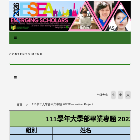
跳
到
主
要
內
容
區
塊
CONTENTS MENU
大
字級大小
小
中
111學年大學部畢業專題 2022Graduation Project
首頁
111
學年大學部畢業專題
2022Gr
組別
姓名