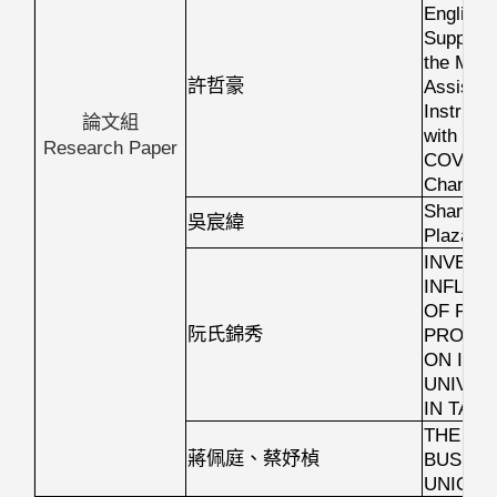
English 
Supplem
the Mult
許哲豪
Assisted
Instruct
論文組
with Dis
Research Paper
COVID-1
Changes
Shangri-
吳宸緯
Plaza Ho
INVEST
INFLUE
OF PART
阮氏錦秀
PROJE
ON INT
UNIVER
IN TAI
THE CO
蔣佩庭、蔡妤楨
BUSINE
UNIQLO