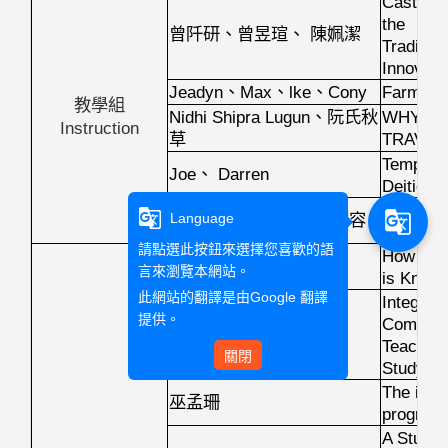
Castle T
the
曾阡研、曾昱瑄、
陳姵潔
Tradition
Innovati
Jeadyn
Max
lke
Cony
Farmin’
、
、
、
教學組
Nidhi Shipra Lugun
WHY DO
、阮氏秋
Instruction
TRAVEL
草
Temple T
Joe
Darren
、
Deities 
CREATI
g_translate
g_translate
Language
陳煒智、
陳紫綺、
王躍容
CHILDR
請點選此按鈕來選擇您喜歡的語
How Muc
湯竣羽
言來瀏覽本網站。
is Known
此網站的翻譯是由
Google 翻譯
Integrati
提供。
Communic
吳宇、盧麒安
Teaching
關閉
Study
The impa
巫孟珊
program 
A Study 