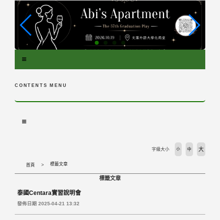
跳
到
主
要
內
容
區
塊
CONTENTS MENU
大
字級大小
小
中
標籤文章
首頁
標籤文章
泰國Centara實習說明會
發佈日期 2025-04-21 13:32