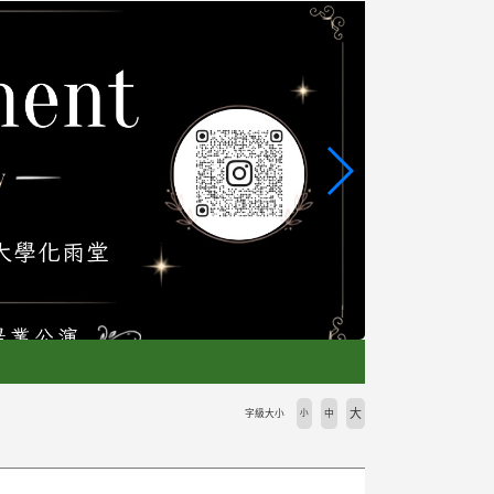
大
字級大小
小
中