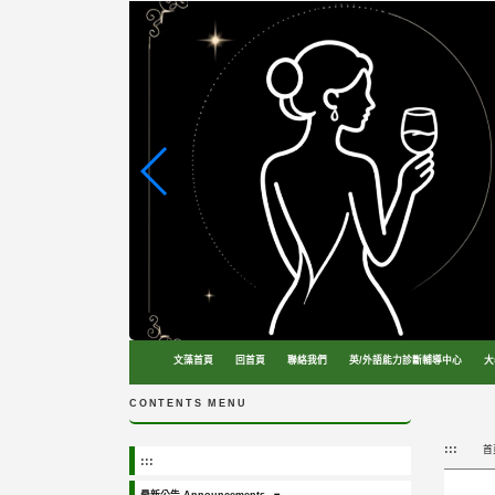
跳
到
主
要
內
容
區
塊
文藻首頁
回首頁
聯絡我們
英/外語能力診斷輔導中心
大
CONTENTS MENU
:::
首
:::