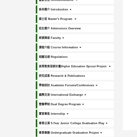
最新公告 Announcements
系科簡介 Introduction
碩士班 Master's Program
招生簡介 Admissions Overview
師資陣容 Faculty
課程介紹 Course Information
相關法規 Regulations
高等教育深耕計畫Higher Education Sprout Project
研究成果 Research & Publications
學術研討 Academic Forums/Conferences
國際交流 International Exchange
雙聯學制 Dual Degree Program
實習專區 Internship
畢業公演 5-Year Junior College Graduation Play
畢業專題 Undergraduate Graduation Project