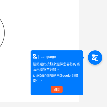
g_translate
g_translate
Language
請點選此按鈕來選擇您喜歡的語
言來瀏覽本網站。
此網站的翻譯是由
Google 翻譯
提供。
關閉