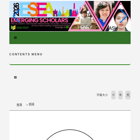
跳
到
主
要
內
容
區
塊
CONTENTS MENU
大
字級大小
小
中
錯誤
首頁