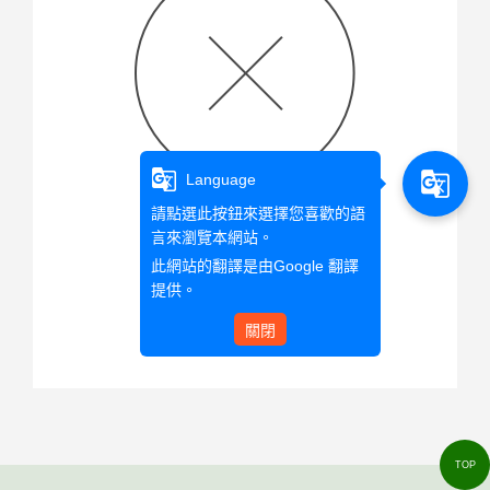
g_translate
g_translate
Language
請點選此按鈕來選擇您喜歡的語
言來瀏覽本網站。
查無此文章資料
此網站的翻譯是由
Google 翻譯
提供。
關閉
回首頁
TOP