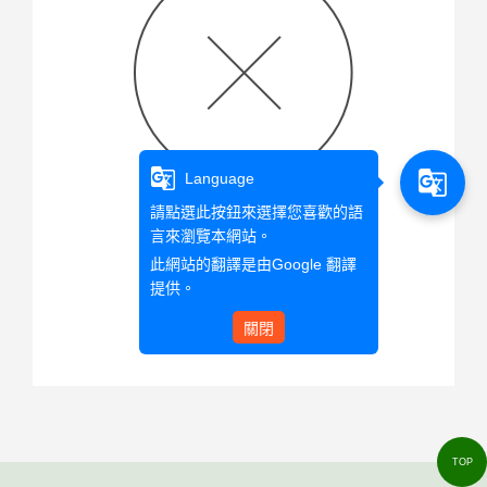
g_translate
g_translate
Language
請點選此按鈕來選擇您喜歡的語
言來瀏覽本網站。
查無此文章資料
此網站的翻譯是由
Google 翻譯
提供。
關閉
回首頁
TOP