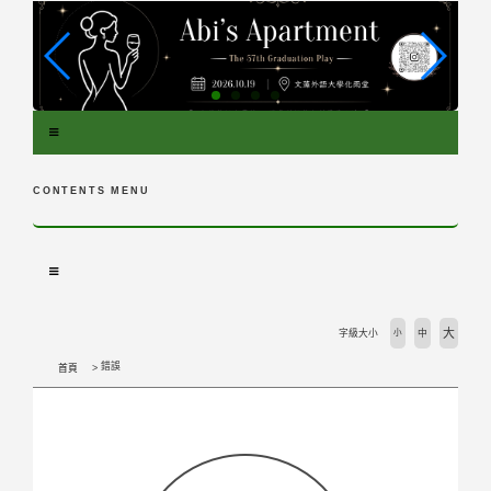
跳
到
主
要
內
容
區
塊
CONTENTS MENU
大
字級大小
小
中
錯誤
首頁