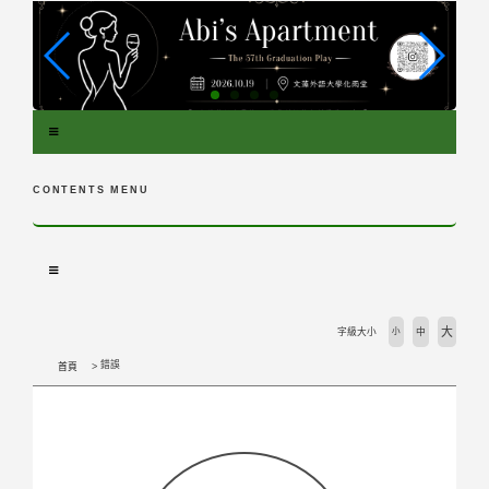
跳
到
主
要
內
容
區
塊
CONTENTS MENU
大
字級大小
小
中
錯誤
首頁