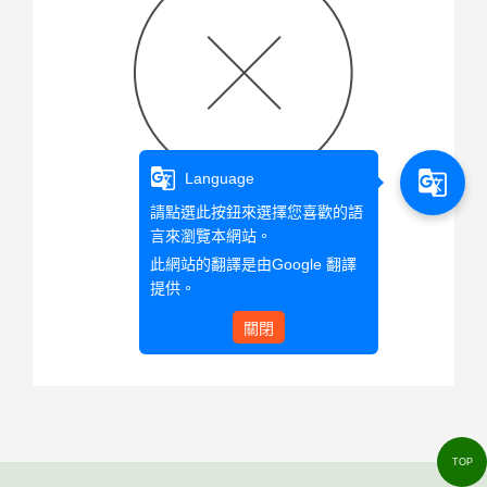
g_translate
g_translate
Language
請點選此按鈕來選擇您喜歡的語
言來瀏覽本網站。
查無此文章資料
此網站的翻譯是由
Google 翻譯
提供。
關閉
回首頁
TOP