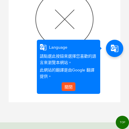
g_translate
g_translate
Language
請點選此按鈕來選擇您喜歡的語
言來瀏覽本網站。
查無此文章資料
此網站的翻譯是由
Google 翻譯
提供。
關閉
回首頁
TOP