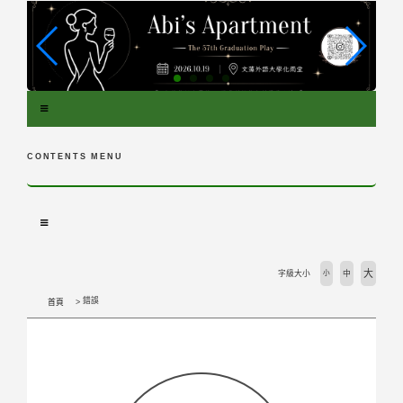
跳
到
主
要
內
容
區
塊
CONTENTS MENU
大
字級大小
小
中
錯誤
首頁