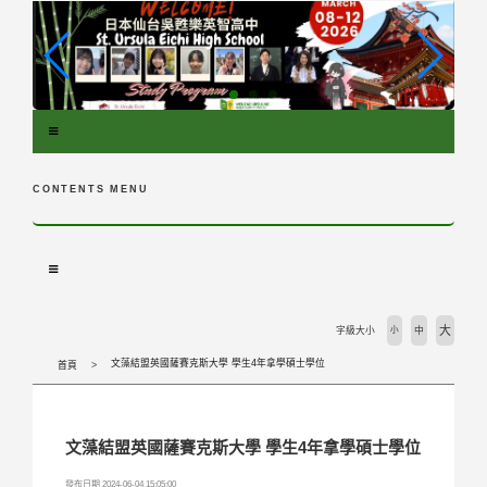
跳
到
主
要
內
容
區
塊
CONTENTS MENU
大
字級大小
小
中
文藻結盟英國薩賽克斯大學 學生4年拿學碩士學位
首頁
文藻結盟英國薩賽克斯大學 學生4年拿學碩士學位
發布日期 2024-06-04 15:05:00