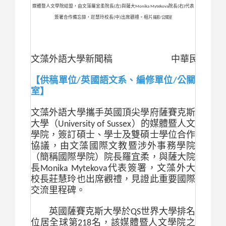
媒體暨人文學院結盟，由文藻羅宜柔院長(左)與薩大Monika Mytekova院長(右)代表
簽署合作備忘錄，莊慧玲校長(中)出席觀禮。相片
攝影/公關室
文藻外語大學新聞稿
中華民國
113
【供稿單位
/
英國語文系、編修單位
/
公關
室】
文藻外語大學攜手英國頂尖學府薩賽克斯
大學（
University of Sussex
）的媒體暨人文
學院，簽訂碩士、學士及雙碩士學位合作
協議，由文藻國際文教暨涉外事務學院
（簡稱國際學院）院長羅宜柔，與薩大院
長
Monika Mytekova
代表簽署，文藻外大
校長莊慧玲也出席觀禮，見證此重要國際
交流里程碑。
英國薩賽克斯大學於
QS
世界大學排名
位居全球第
218
名，該媒體暨人文學院之