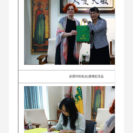
莊慧玲校長(右)致贈紀念品