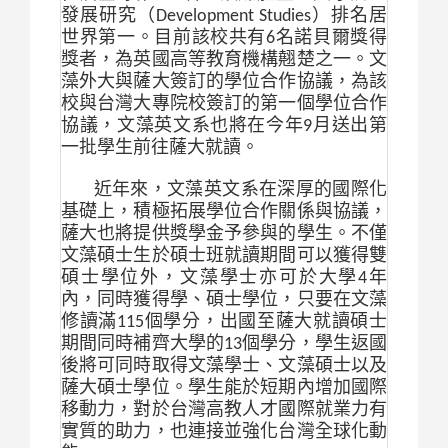
發展研究（
Development Studies
）排名居
世界第一。目前該校共有
6
名諾貝爾獎得
獎者，為英國高等教育機構翹楚之一。文
藻外大與薩大簽訂的學位合作協議，為該
校與台灣大專院校簽訂的第一個學位合作
協議，文藻英文系也將在今年
9
月送出第
一批學生前往薩大就讀。
近年來，文藻英文系在深厚的國際化
基礎上，積極拓展學位合作關係與協議，
薩大也將提供獎學金予參與的學生。不僅
文藻碩士生於碩士班就讀期間可以獲得雙
碩士學位外，文藻學士亦可於大學
4
年
內，同時獲得學、碩士學位，只要在文藻
修讀滿
115
個學分，出國至薩大就讀碩士
期間同時補齊大學的
13
個學分，學生返國
後將可同時取得文藻學士、文藻碩士以及
薩大碩士學位。學生能於短期內增加國際
移動力，對於台灣高教人才國際就業力有
實質的助力，也連接並強化台灣全球化動