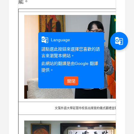
能。
g_translate
g_translate
Language
請點選此按鈕來選擇您喜歡的語
言來瀏覽本網站。
此網站的翻譯是由
Google 翻譯
提供。
關閉
文藻外語大學莊慧玲校長出席簽約儀式觀禮並致詞