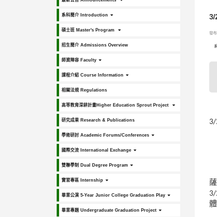
最新公告 Announcements
系科簡介 Introduction
3
碩士班 Master's Program
發布日
招生簡介 Admissions Overview
師資陣容 Faculty
課程介紹 Course Information
相關法規 Regulations
高等教育深耕計畫Higher Education Sprout Project
研究成果 Research & Publications
3/
學術研討 Academic Forums/Conferences
國際交流 International Exchange
雙聯學制 Dual Degree Program
實習專區 Internship
3/
畢業公演 5-Year Junior College Graduation Play
體
畢業專題 Undergraduate Graduation Project