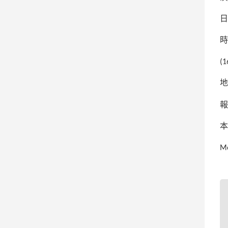
日
時
(1
地
報
本
M