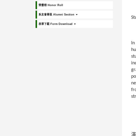
榮譽榜 Honor Roll
系友會專區 Alumni Section
St
表單下載 Form Download
In
hu
st
in
gr
po
ne
fr
st
演