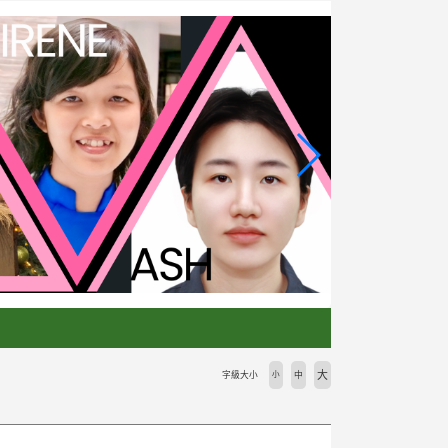
大
字級大小
小
中