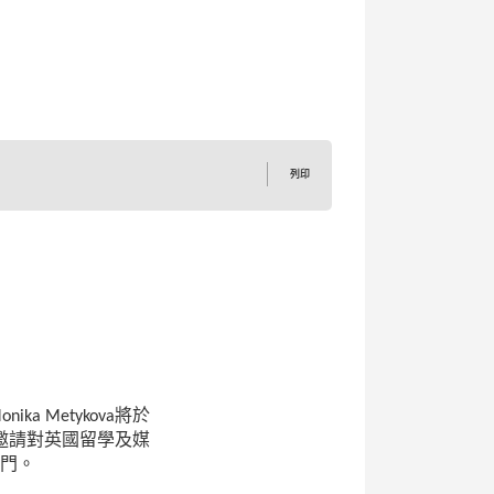
列印
Monika Metykova
將於
邀請對英國留學及媒
門。