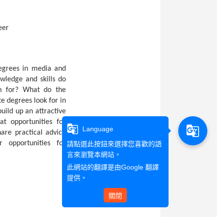
eer
degrees in media and
wledge and skills do
m for? What do the
e degrees look for in
uild up an attractive
t opportunities for
g_translate
g_translate
Language
hare practical advice
 opportunities for
請點選此按鈕來選擇您喜歡的語
言來瀏覽本網站。
此網站的翻譯是由
Google 翻譯
提供。
關閉