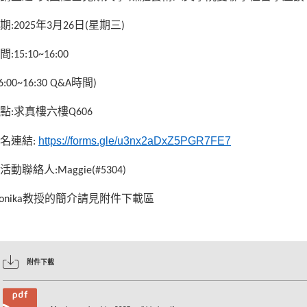
期
:2025
年
3
月
26
日
(
星期三
)
間
:15:10~16:00
6:00~16:30 Q&A
時間
)
點
:
求真樓六樓
Q606
https://forms.gle/u3nx2aDxZ5PGR7FE7
名連結
:
活動聯絡人
:Maggie(#5304)
onika教授的簡介請見附件下載區
附件下載