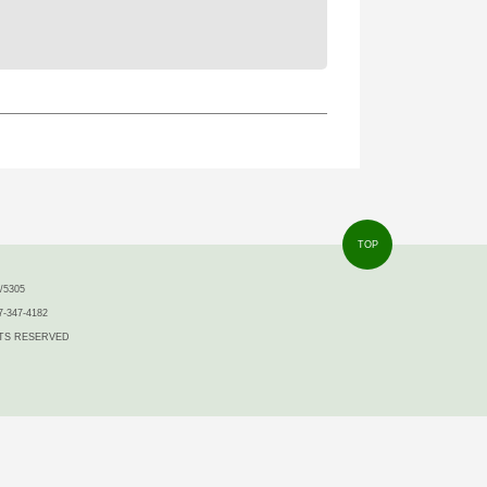
TOP
5305
7-347-4182
IGHTS RESERVED