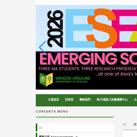
跳
到
主
要
內
容
區
塊
文藻首頁
回首頁
聯絡我們
英/外語能力診斷輔導中心
大
CONTENTS MENU
:::
首
:::