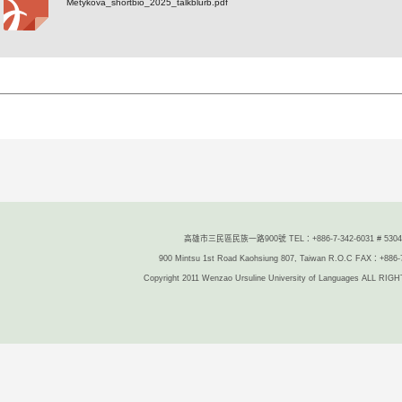
Metykova_shortbio_2025_talkblurb.pdf
高雄市三民區民族一路900號 TEL：+886-7-342-6031 # 5304/
900 Mintsu 1st Road Kaohsiung 807, Taiwan R.O.C FAX：+886-
Copyright 2011 Wenzao Ursuline University of Languages ALL R