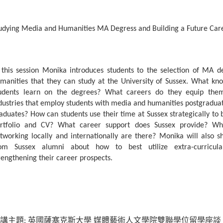
udying Media and Humanities MA Degress and Building a Future Car
 this session Monika introduces students to the selection of MA 
manities that they can study at the University of Sussex. What kno
udents learn on the degrees? What careers do they equip the
dustries that employ students with media and humanities postgraduat
aduates? How can students use their time at Sussex strategically to b
rtfolio and CV? What career support does Sussex provide? Wha
tworking locally and internationally are there? Monika will also s
om Sussex alumni about how to best utilize extra-curricular
rengthening their career prospects.
講主題
:
英國薩塞克斯大學
媒體藝術人文學院雙聯學位留學座談