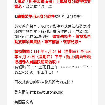
2.
請於「所得印領清冊」上填寫身分證字號並
簽名
，以完成領取手續。
3.
請攜帶並出示身分證件
以進行身分核對。
英文系亦將同步以電子郵件方式通知得獎之教
職同仁與同學，敬請留意信件內容，並於規定
期限內完成領取程序。
逾期未領者，將視為自
動放棄領獎資格，恕不補發，敬請見諒。
請領期間：114 年 4 月 24 日（星期三）至 114
年 5 月 21日（星期四）下午 5 點止(請尚未領
取禮卷人員盡快前來領取)。
請領時間：**上班日上午 08:00–12:00、下午
13:10–16:30（限工作日）。
再次感謝您的熱情參與與大力支持！
https://wzuflomo.org
登入網站:
英國語文系