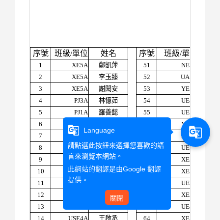
序號
班級
/
單位
姓名
序號
班級
/
單位
姓名
1
XE5A
鄭凱萍
51
NE3A
洪麗
2
XE5A
李玉臻
52
UA1A
陳寀
3
XE5A
謝閎安
53
YE3A
李郁
4
PJ3A
林憶茹
54
UE4C
蔡孟
5
PJ1A
羅善懿
55
UE3A
陳俊
6
UG3A
李念潔
56
YE4A
杜巖
g_translate
g_translate
Language
7
UE4A
胡芳瑄
57
NE3A
陳威
請點選此按鈕來選擇您喜歡的語
8
MTC2A
凃品帆
58
UE3B
黃娸
言來瀏覽本網站。
9
PE2A
方春惠
59
XE2C
王辰
此網站的翻譯是由
Google 翻譯
10
PJ2B
方梓涵
60
XE3A
戴余
提供。
11
PJ3A
黃少祺
61
UE2A
黃敏
12
NE4A
陳佳慧
62
XE2C
陳彤
關閉
13
XE4B
陳昱岑
63
UE4A
皮筱
14
USE4A
王啟丞
64
XE5A
方培