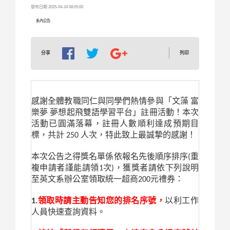
發布日期 2025-04-24 08:05:00
系內公告
列印
分享
感謝全體教職同仁與同學們熱情參與「文藻 富
樂夢 夢想起飛雙語學習平台」註冊活動！本次
活動已圓滿落幕，註冊人數順利達成預期目
標，共計 250 人次，特此致上最誠摯的感謝！
本次公告之得獎名單係依報名先後順序排序(重
複申請者謹能請領1次)，獲獎者請依下列說明
至英文系辦公室領取統一超商200元禮券：
1
.領取時請主動告知您的排名序號，
以利工作
人員快速查詢資料。