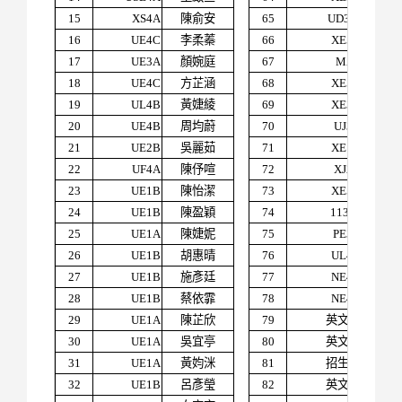
15
XS4A
陳俞安
65
UD3A
魏語
16
UE4C
李柔蓁
66
XE5B
程郁
17
UE3A
顏婉庭
67
MA1
何翠
18
UE4C
方芷涵
68
XE5B
李欣
19
UL4B
黃婕綾
69
XE3B
陳孟
20
UE4B
周均蔚
70
UJ3B
游佳
21
UE2B
吳麗茹
71
XE1C
林芝
22
UF4A
陳伃喧
72
XJ2B
黃筱
23
UE1B
陳怡潔
73
XE5A
王心
24
UE1B
陳盈穎
74
113碩
俞仁
25
UE1A
陳婕妮
75
PE3A
陳虹
26
UE1B
胡惠晴
76
UL4A
黃彣
27
UE1B
施彥廷
77
NE4A
林于
28
UE1B
蔡依霏
78
NE4A
劉相
29
UE1A
陳芷欣
79
英文系
陳奕
30
UE1A
吳宜亭
80
英文系
朱謹
31
UE1A
黃㚬洣
81
招生處
廖惠
32
UE1B
呂彥瑩
82
英文系
陳怡