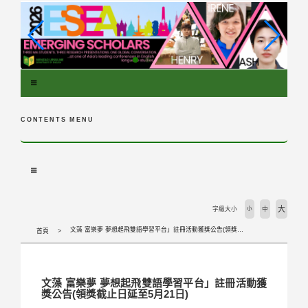
跳
到
主
要
內
容
區
塊
CONTENTS MENU
大
字級大小
小
中
文藻 富樂夢 夢想起飛雙語學習平台」註冊活動獲獎公告(領獎截止日延至5月21日)
首頁
文藻 富樂夢 夢想起飛雙語學習平台」註冊活動獲
獎公告(領獎截止日延至5月21日)