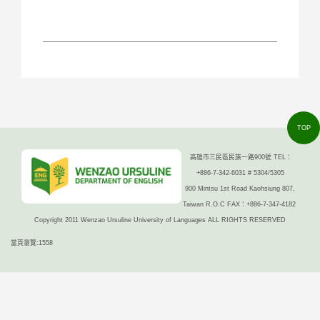
TOP
高雄市三民區民族一路900號 TEL：
+886-7-342-6031 # 5304/5305
900 Mintsu 1st Road Kaohsiung 807,
Taiwan R.O.C FAX：+886-7-347-4182
Copyright 2011 Wenzao Ursuline University of Languages ALL RIGHTS RESERVED
當頁瀏覽:1558