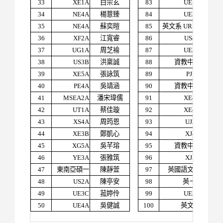
33
XE1A
白宗玄
83
UE1A
陳欣
34
NE4A
楊薏臻
84
UE3C
周郁
35
NE4A
蘇奕暟
85
英文系 UR1B
孫珮
36
XF2A
江寬睿
86
US4B
黃詩
37
UG1A
周芝褕
87
UE3C
魏郁
38
US3B
洪稟誠
88
資教中心
李建
39
XE5A
張詠筑
89
PJ1A
陳彥
40
PE4A
吳靖涵
90
資教中心
黃琦
41
MSEA2A
潘宋瑋儒
91
XE4C
李欣
42
UT1A
蔡佳璇
92
XE4C
蔣詠
43
XS4A
周筠恩
93
UJ3A
林家
44
XE3B
鄭凱心
94
XJ4A
李奕
45
XG5A
吳芊瑢
95
資教中心
黃帥
46
YE3A
張雅筑
96
XJ5B
吳子
47
東南亞碩一
陳靜萱
97
英國語文系
白豐
48
US2A
陳亭安
98
英ㄧB
黃宥
49
UE3C
菰婷伶
99
UE3C
洪宜
50
UE4A
吳健誠
100
英文系
翁一