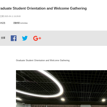
aduate Student Orientation and Welcome Gathering
期 2025-09-11 16:29:00
系內公告
活動剪影 Activities
分享
Graduate Student Orientation and Welcome Gathering