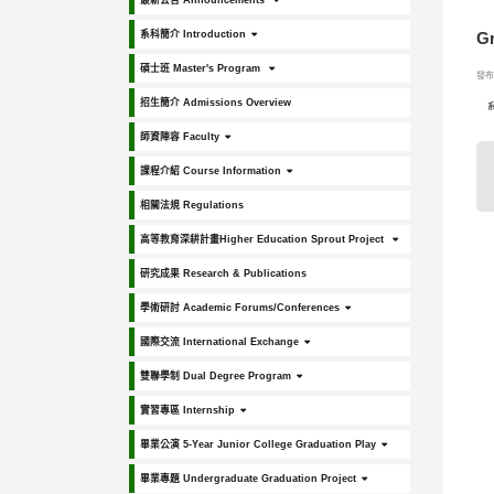
最新公告 Announcements
系科簡介 Introduction
Gr
碩士班 Master's Program
發布日
招生簡介 Admissions Overview
師資陣容 Faculty
課程介紹 Course Information
相關法規 Regulations
高等教育深耕計畫Higher Education Sprout Project
研究成果 Research & Publications
學術研討 Academic Forums/Conferences
國際交流 International Exchange
雙聯學制 Dual Degree Program
實習專區 Internship
畢業公演 5-Year Junior College Graduation Play
畢業專題 Undergraduate Graduation Project