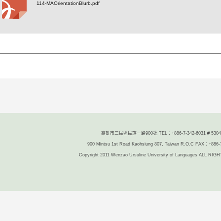
114-MAOrientationBlurb.pdf
高雄市三民區民族一路900號 TEL：+886-7-342-6031 # 5304/
900 Mintsu 1st Road Kaohsiung 807, Taiwan R.O.C FAX：+886-
Copyright 2011 Wenzao Ursuline University of Languages ALL R