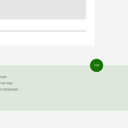
TOP
5305
7-347-4182
IGHTS RESERVED