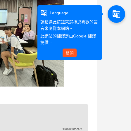
g_translate
g_translate
Language
請點選此按鈕來選擇您喜歡的語
言來瀏覽本網站。
此網站的翻譯是由
Google 翻譯
提供。
關閉
5.93 MB 2025-09-11