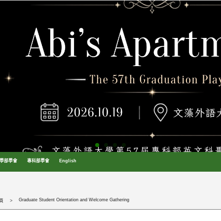
學部學會
專科部學會
English
Graduate Student Orientation and Welcome Gathering
頁