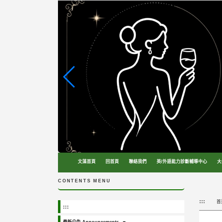
跳
到
主
要
內
容
區
塊
文藻首頁
回首頁
聯絡我們
英/外語能力診斷輔導中心
大
CONTENTS MENU
:::
首
:::