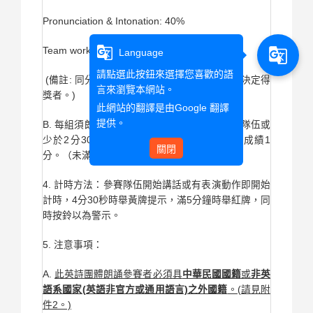
Pronunciation & Intonation: 40%
g_translate
Team work 20%
g_translate
Language
請點選此按鈕來選擇您喜歡的語
(備註: 同分者以Interpretation & Delivery成績決定得
言來瀏覽本網站。
獎者。)
此網站的翻譯是由
Google 翻譯
提供。
B. 每組須朗誦2分30秒至5分鐘，超過5分鐘之隊伍或
少於2分30秒之隊伍，每超過或多30秒扣總成績1
關閉
分。（未滿10秒以10秒計。）
4. 計時方法：參賽隊伍開始講話或有表演動作即開始
計時，4分30秒時舉黃牌提示，滿5分鐘時舉紅牌，同
時按鈴以為警示。
5. 注意事項：
A.
此英詩團體朗誦參賽者必須具
中華民國國籍
或
非英
語系國家(英語非官方或通用語言)之外國籍
。(請見附
件2。)