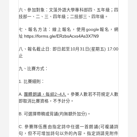
六、參加對象：文藻外語大學專科部四、五年級；四
技部一、二、三、四年級；二技部三、四年級。
七、報名方法：線上報名，使用google報名，網
址
https://forms.gle/ERzbsAcxs4As3X7N9
八、報名截止日: 即日起至10月31日(星期五) 17:00
止
九、比賽方式：
1. 比賽細則：
A.
團體朗誦，每組2~4人
。參賽人數若不符規定人數
即取消比賽資格，不予計分。
B. 可選擇帶稿或背誦(均無額外加分)。
C. 參賽隊伍應由指定詩中任選一首朗誦(可複誦詩
句，但不可增加詩句以外的內容。指定詩請見附件