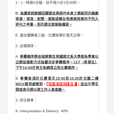
1。)。時限5分鐘，且不得少於2分30秒。
D.
為讓英詩朗誦回歸語言與詩作本身之連結而非戲劇
表演，道具、配樂、服裝或舞台佈景與效果均不列入
評分之考量，但仍請注意服裝儀容。
E. 選出優勝者三組，比賽結果於當天公佈。
2. 出場順序：
A.
參賽順序將由協辦單位英國語文系大學部系學會以
公開並錄影方式抽籤決定參賽順序。11/7（星期五）
下午14:00在英文系網頁公告比賽順序。
B.
參賽者須於比賽當天15:00至15:20於文園二樓
W211簽到處簽到
，
逾時簽到視同棄賽
，並出示學生
證或身分證以便工作人員查驗。
3. 評分標準：
A. Interpretation & Delivery: 40%