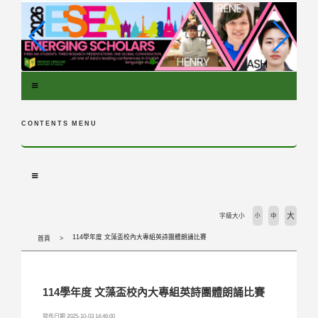
跳
到
主
要
內
容
區
塊
CONTENTS MENU
大
字級大小
小
中
114學年度 文藻盃校內大專組英詩團體朗誦比賽
首頁
114學年度 文藻盃校內大專組英詩團體朗誦比賽
發布日期 2025-10-03 14:46:00