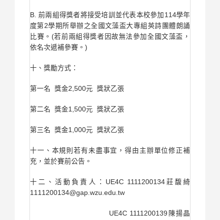
B. 前兩組得獎者將接受培訓並代表本校參加114學年
度第2學期所舉辦之全國文藻盃大專組英詩團體朗誦
比賽。(若前兩組得獎者因故無法參加全國文藻盃，
依名次遞補參賽。)
十、獎勵方式：
第一名 獎金2,500元 獎狀乙張
第二名 獎金1,500元 獎狀乙張
第三名 獎金1,000元 獎狀乙張
十一、本規則若有未盡事宜，得由主辦單位修正補
充，並於賽前公告。
十二、活動負責人：UE4C 1111200134莊馥綺
1111200134@gap.wzu.edu.tw
UE4C 1111200139陳揚晶