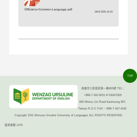
Official-or-Common-Language.pdf
246 B 2025-10-03
TOP
高雄市三民區民族一路900號 TEL：
+886-7-342-6031 # 5304/5305
900 Mintsu 1st Road Kaohsiung 807,
Taiwan R.O.C FAX：+886-7-347-4182
Copyright 2011 Wenzao Ursuline University of Languages ALL RIGHTS RESERVED
當頁瀏覽:1476