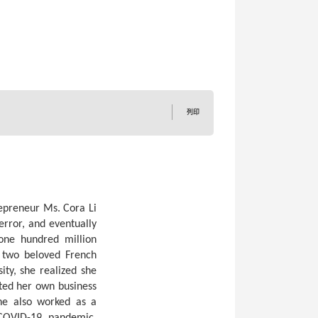
列印
epreneur Ms. Cora Li
 error, and eventually
one hundred million
r two beloved French
ity, she realized she
rted her own business
She also worked as a