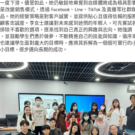
意一度下滑。儘管如此，她仍敏銳地察覺到自媒體將成為極具影
於是改變銷售模式，透過
、
、
及直播等社群
Facebook
Line
TikTok
商品。她的經營策略是對客戶誠實，並提供貼心且值得信賴的服
的顧客忠誠度。李女士建議對未來感到迷惘的年輕人，可先嘗試
中排除不喜歡的選項，逐漸找到自己真正的興趣與志向。她強調
性，並鼓勵學生們勇於做夢，不斷精進自己的技能與知識，循序
她也建議學生面對龐大的目標時，應將其拆解為一個個可實行的
小目標，逐步邁向長期的成功。