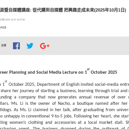
涯暨自媒體講座: 從代購到自媒體 把興趣走成未來(2025年10月1日)
期 2025-10-07 16:37:00
系內公告
分享
st
reer Planning and Social Media Lecture on 1
October 2025
st
 1
October 2025, Department of English invited social-media entr
 share her journey of starting a business, learning through trial and
unding a company that now generates annual revenue of over 
llars. Ms. Li is the owner of Nacho, a boutique named after he
lldogs. As Ms. Li claimed in her talk, after graduating from univers
s unhappy in conventional 9-to-5 jobs. Following her heart, she sta
lling women’s clothing and accessories at a local market stall. 