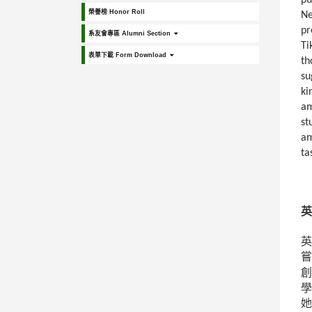
pu
榮譽榜 Honor Roll
Ne
pr
系友會專區 Alumni Section
Ti
表單下載 Form Download
th
su
ki
am
st
am
ta
英