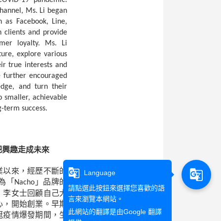
 COVID-19 pandemic.
channel, Ms. Li began
h as Facebook, Line,
h clients and provide
omer loyalty. Ms. Li
ure, explore various
ir true interests and
e further encouraged
edge, and turn their
o smaller, achievable
g-term success.
把興趣走成未來
g_translate
業以來，經歷不斷的
g_translate
Language
為「
」品牌的
Nacho
請點選此按鈕來選擇您喜歡的語
，李女士回顧自己大
言來瀏覽本網站。
心，開始創業。早期
此網站的翻譯是由
Google 翻譯
冠疫情爆發期間，生