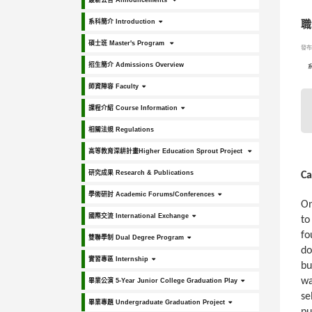
最新公告 Announcements
系科簡介 Introduction
職
碩士班 Master's Program
發布日
招生簡介 Admissions Overview
師資陣容 Faculty
課程介紹 Course Information
相關法規 Regulations
高等教育深耕計畫Higher Education Sprout Project
研究成果 Research & Publications
Ca
學術研討 Academic Forums/Conferences
On
國際交流 International Exchange
to
fo
雙聯學制 Dual Degree Program
do
實習專區 Internship
bu
wa
畢業公演 5-Year Junior College Graduation Play
se
畢業專題 Undergraduate Graduation Project