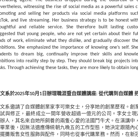
rchasing agent. The business dropped during the outbreak of
vertheless, witnessing the rise of social media as a powerful sales 
omoting and selling her products via social media platforms suc
kTok, and live streaming. Her business strategy is to be honest wit
oughtful and reliable service. She therefore built lasting cust
ggested that young people, who are not yet certain about their fut
nds of work, eliminate what they dislike, and gradually discover the
bitions. She emphasized the importance of knowing one’s self. Sh
udents to dream big, continually improve their skills and knowl
bitions into reality step by step. They should break big projects int
sks. Through achieving these tasks, they are more likely to obtain lon
文系於
年
月
日辦理職涯暨自媒體講座
從代購到自媒體
2025
10
1
:
英文系邀請了自媒體創業家李可樂女士，分享她的創業歷程。創
嘗試與修正，最終成立一間年營收超過一億元的公司。李女士現
創辦人，其名來自她所飼養的兩隻心愛的法國鬥牛犬。在演講中
學畢業後，因無法適應傳統朝九晚五的工作型態，她決定跟隨內
她擺攤販售女性服飾與配件，同時也從事代購業務。然而，在新