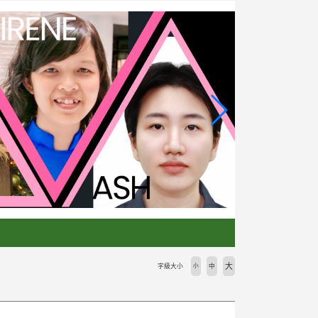
大
字級大小
小
中