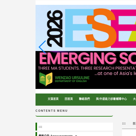
跳
到
主
要
內
容
區
塊
文藻首頁
回首頁
聯絡我們
英/外語能力診斷輔導中心
大
CONTENTS MENU
:::
首
:::