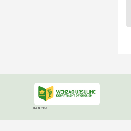
當頁瀏覽:2453