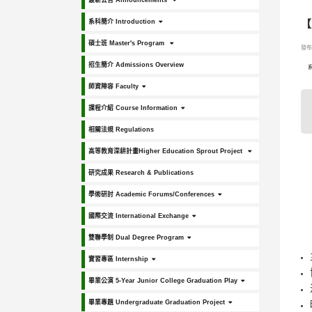
最新公告 Announcements
系科簡介 Introduction
【
碩士班 Master's Program
發布日
招生簡介 Admissions Overview
師資陣容 Faculty
課程介紹 Course Information
相關法規 Regulations
高等教育深耕計畫Higher Education Sprout Project
研究成果 Research & Publications
學術研討 Academic Forums/Conferences
國際交流 International Exchange
雙聯學制 Dual Degree Program
實習專區 Internship
畢業公演 5-Year Junior College Graduation Play
畢業專題 Undergraduate Graduation Project