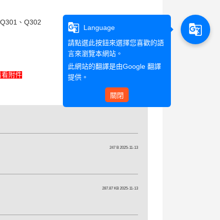
301、Q302
g_translate
g_translate
Language
請點選此按鈕來選擇您喜歡的語
言來瀏覽本網站。
此網站的翻譯是由
Google 翻譯
請看附件
提供。
關閉
247 B 2025-11-13
287.87 KB 2025-11-13