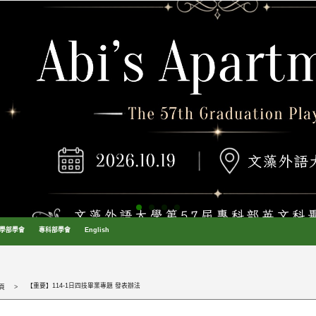
學部學會
專科部學會
English
【重要】114-1日四技畢業專題 發表辦法
頁