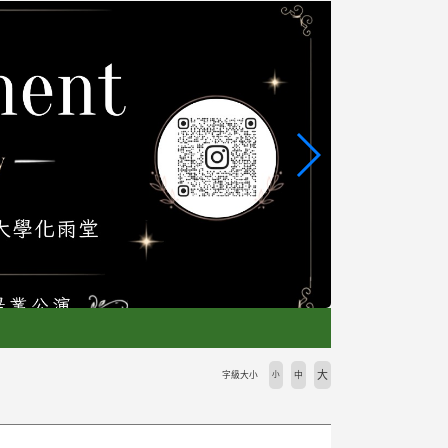
大
字級大小
小
中