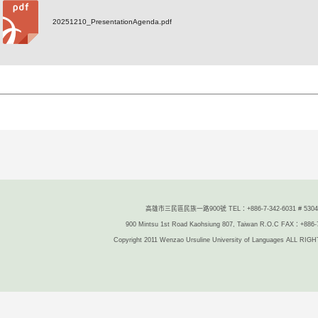
20251210_PresentationAgenda.pdf
高雄市三民區民族一路900號 TEL：+886-7-342-6031 # 5304/
900 Mintsu 1st Road Kaohsiung 807, Taiwan R.O.C FAX：+886-
Copyright 2011 Wenzao Ursuline University of Languages ALL R