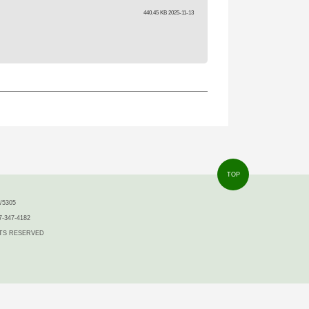
440.45 KB 2025-11-13
TOP
5305
7-347-4182
IGHTS RESERVED