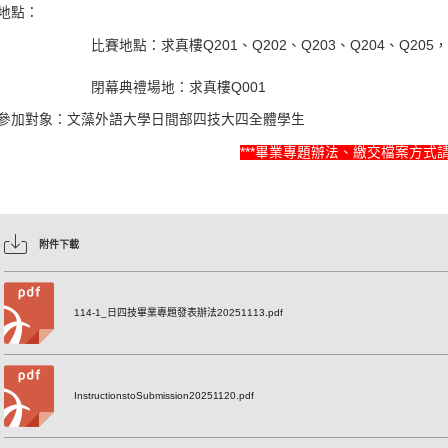
地點：
比賽地點：求真樓Q201、Q202、Q203、Q204、Q205，Q
閉幕典禮場地：求真樓Q001
參加對象：文藻外語大學日間部四技大四全體學生
***畢業專題辦法、繳交檔案方式
附件下載
114-1_日四技畢業專題發表辦法20251113.pdf
InstructionstoSubmission20251120.pdf