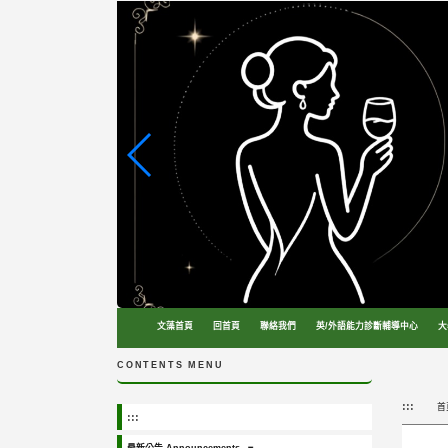
跳
到
主
要
內
容
區
塊
文藻首頁
回首頁
聯絡我們
英/外語能力診斷輔導中心
大
CONTENTS MENU
:::
首
:::