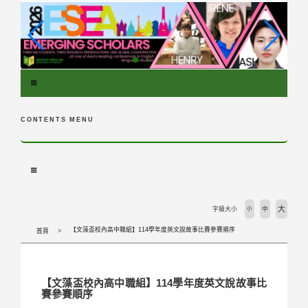
跳
到
主
要
內
容
區
塊
CONTENTS MENU
大
字級大小
小
中
【文藻盃校內高中職組】114學年度英文說故事比賽參賽順序
首頁
【文藻盃校內高中職組】114學年度英文說故事比
賽參賽順序