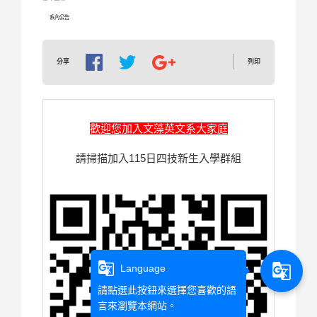
系內公告
列印
分享
歡迎您加入文藻英文系大家庭
請掃描加入115日四技新生入學群組
g_translate
g_translate
Language
請點選此按鈕來選擇您喜歡的語
言來瀏覽本網站。