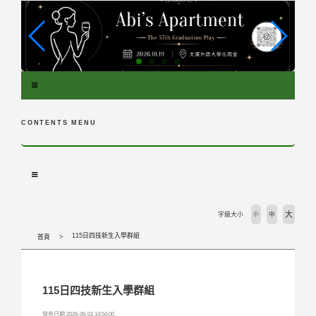
跳
到
主
要
內
容
區
塊
CONTENTS MENU
大
字級大小
小
中
115日四技新生入學群組
首頁
115日四技新生入學群組
發布日期 2026-06-01 14:54:00