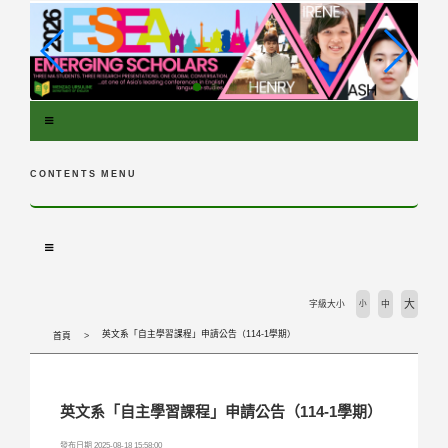
跳
到
主
要
內
容
區
塊
CONTENTS MENU
大
字級大小
小
中
英文系「自主學習課程」申請公告（114-1學期）
首頁
英文系「自主學習課程」申請公告（114-1學期）
發布日期 2025-08-18 15:58:00