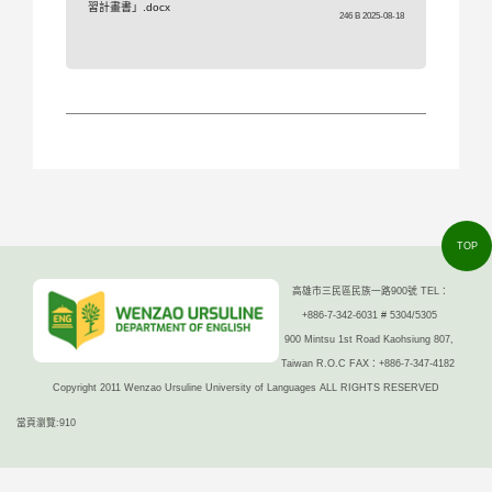
習計畫書」.docx
246 B 2025-08-18
TOP
高雄市三民區民族一路900號 TEL：
+886-7-342-6031 # 5304/5305
900 Mintsu 1st Road Kaohsiung 807,
Taiwan R.O.C FAX：+886-7-347-4182
Copyright 2011 Wenzao Ursuline University of Languages ALL RIGHTS RESERVED
當頁瀏覽:910