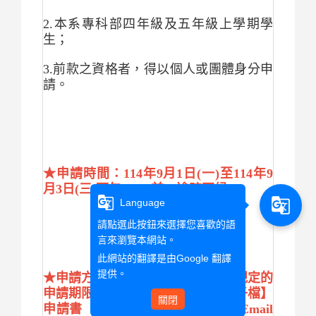
2.
本系專科部四年級及五年級上學期學
生；
3.
前款之資格者，得以個人或團體身分申
請。
★申請時間：114年9月1日(一)至114年9
月3日(三)下午17:00前，逾時不候。
g_translate
g_translate
Language
請點選此按鈕來選擇您喜歡的語
言來瀏覽本網站。
此網站的翻譯是由
Google 翻譯
提供。
★申請方式：請英文系同學於系上規定的
申請期限內繳交【紙本】以及【電子檔】
關閉
申請書（如底下附件），電子檔請Email