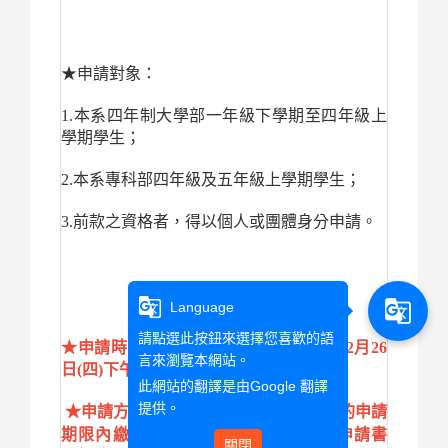
★申請對象：
1.
本系四年制大學部一年級下學期至四年級上
學期學生；
2.
本系專科部四年級及五年級上學期學生；
3.
前款之資格者，得以個人或團體身分申請。
g_translate
g_translate
Language
請點選此按鈕來選擇您喜歡的語
★申請時間：115年2月23日(一)至115年2月26
言來瀏覽本網站。
日(四)下午17:00前，逾時不候。
此網站的翻譯是由
Google 翻譯
提供。
★申請方式：請英文系同學於系上規定的申請
期限內繳交【紙本】以及【電子檔】申請書
關閉