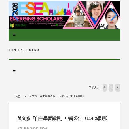
跳
到
主
要
內
容
區
塊
CONTENTS MENU
大
字級大小
小
中
英文系「自主學習課程」申請公告（114-2學期）
首頁
英文系「自主學習課程」申請公告（114-2學期）
發布日期 2026-02-12 14:57:00